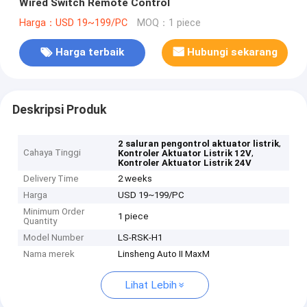
Wired Switch Remote Control
Harga：USD 19~199/PC
MOQ：1 piece
Harga terbaik
Hubungi sekarang
Deskripsi Produk
,
2 saluran pengontrol aktuator listrik
Cahaya Tinggi
,
Kontroler Aktuator Listrik 12V
Kontroler Aktuator Listrik 24V
Delivery Time
2 weeks
Harga
USD 19~199/PC
Minimum Order
1 piece
Quantity
Model Number
LS-RSK-H1
Nama merek
Linsheng Auto II MaxM
Lihat Lebih