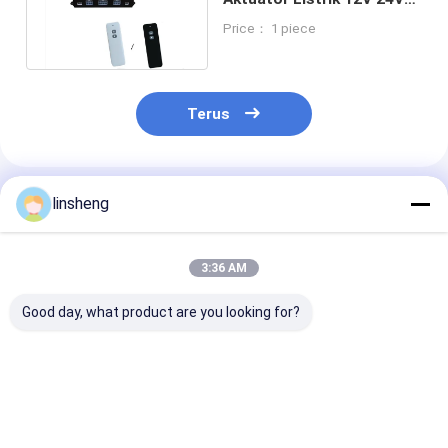
DC Wired Switch Remote
Price： 1 piece
Control
Terus
Rekomendasi Produk
linsheng
3:36 AM
Good day, what product are you looking for?
Kit Kontrol Aktuator
Pengontrol Linear
Kolom Pengan
Elektrik 12VDC
Actuator 24V 15A
Listrik 2-Taha
dengan Kecepatan
dengan Remote
dengan Remot
yang Dapat
Nirkabel IP66
Control Beban