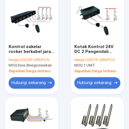
Kontrol sakelar
Kotak Kontrol 24V
rocker berkabel jarak
DC 2 Pengendali
jauh 4 Pengontrol
Aktuator Linier Aula
Harga:
USD29~299/PCS
Harga:
USD19~299/PCS
Aktuator Linear Hall
Remote Control 50M
MOQ:
bisa dinegosiasikan
MOQ:
1 UNIT
433.92MHz
dapatkan harga terbaru
dapatkan harga terbaru
Hubungi sekarang
Hubungi sekarang