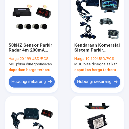
58kHZ Sensor Parkir
Kendaraan Komersial
Radar 4m 200mA
Sistem Parkir
Sensor Cadangan
Kamera Cadangan
Harga:
20-199 USD/PCS
Harga:
19-199 USD/PCS
Nirkabel Tampilan
Tampilan Belakang
MOQ:
bisa dinegosiasikan
MOQ:
bisa dinegosiasikan
LED Truk
dengan Monitor 7"
dapatkan harga terbaru
dapatkan harga terbaru
Hubungi sekarang
Hubungi sekarang