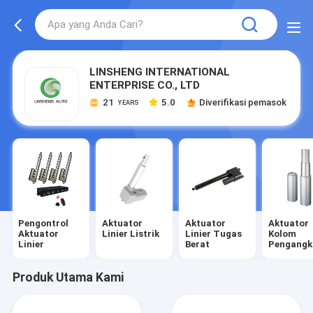
LINSHENG INTERNATIONAL
ENTERPRISE CO., LTD
21
5.0
Diverifikasi pemasok
YEARS
Pengontrol
Aktuator
Aktuator
Aktuator
Aktuator
Linier Listrik
Linier Tugas
Kolom
Linier
Berat
Pengangk
Produk Utama Kami