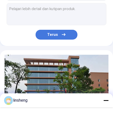
Alarm Sistem Penguncian Pusat Pintu 12V Tipe T 15lbs Dengan Remote
Aktuator Sistem Penguncian Pusat Satu Master Dan Satu Budak
Vans Plastik Sistem Penguncian Pintu Pusat Jarak Jauh Dengan 360 Derajat Tahan Api
433.92MHz Kendaraan Remote Central Locking IP55 Dua Master Pasif Arming Car Alarm
Perabotan 24V Central Locking Actuators Kit 10lbs Tugas Berat 12V
Terus
360 Derajat Aktuator Penguncian Pusat Tahan Api Jenis Pistol Berputar Nylon Kunci Alarm Anti Pencurian
Tipe Datar 2 Kabel Universal Central Locking Kit Sonic Seal
12V Red Central Door Locking Actuator Untuk Dispenser Kopi
12V Flat Type Car Central Door Locking System Actuator Double Tracks Untuk Perabotan Rumah Tangga
15lbs Hitam Aktuator Penguncian Tengah Dispenser Air Kunci Aktuator Motor Dengan Termistor
linsheng