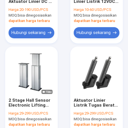
Aktuator Linier DC 24
Linier Listrik 12VDC
Tur Pabrik
Volt Arus Maks 25A
Wireless Dengan Key
Harga:
20-190 USD/PCS
Harga:
10-60 USD/PCS
Fobs SGS
MOQ:
bisa dinegosiasikan
MOQ:
bisa dinegosiasikan
Kontrol kualitas
dapatkan harga terbaru
dapatkan harga terbaru
Hubungi kami
Hubungi sekarang
Hubungi sekarang
Berita
Permintaan Penawaran
Pengontrol Aktuator Linier
Aktuator Linier Listrik
2 Stage Hall Sensor
Aktuator Linier
Electronic Lifting
Listrik Tugas Berat
Aktuator Linier Tugas Berat
Column Actuator
24V DC 6000N IP69
Harga:
29-299 USD/PCS
Harga:
29-299 USD/PCS
Meja Operasi 4500N
Kebisingan Rendah
Aktuator Kolom Pengangkat
MOQ:
bisa dinegosiasikan
MOQ:
bisa dinegosiasikan
dapatkan harga terbaru
dapatkan harga terbaru