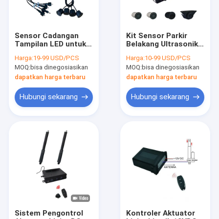
Sensor Cadangan
Kit Sensor Parkir
Tampilan LED untuk
Belakang Ultrasonik
Tucks dan Bus
LED, Sensor
Harga:
19-99 USD/PCS
Harga:
10-99 USD/PCS
dengan Empat
Penghindaran
MOQ:
bisa dinegosiasikan
MOQ:
bisa dinegosiasikan
Sensor Belakang
Tabrakan 2,5m
dapatkan harga terbaru
dapatkan harga terbaru
Hubungi sekarang
Hubungi sekarang
Rumah
Produk
Tentang kami
Sistem Pengontrol
Kontroler Aktuator