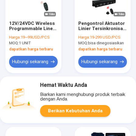
12V/24VDC Wireless
Pengontrol Aktuator
Programmable Linear
Linier Tersinkronisasi
Actuator Controllers
12V 24V Untuk 3 atau
Harga:
19~99USD/PCS
Harga:
19-299 USD/PCS
20A Dengan
4 Aktuator
MOQ:
1 UNIT
MOQ:
bisa dinegosiasikan
Perlindungan
Overcurrent
dapatkan harga terbaru
dapatkan harga terbaru
Hubungi sekarang
Hubungi sekarang
Hemat Waktu Anda
Biarkan kami menghubungi produk terbaik
dengan Anda.
Berikan Kebutuhan Anda