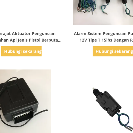
Tampilkan Detail
Tampilkan Detail
erajat Aktuator Penguncian
Alarm Sistem Penguncian Pu
han Api Jenis Pistol Berputar
12V Tipe T 15lbs Dengan 
Kunci Alarm Anti Pencurian
Hubungi sekarang
Hubungi sekaran