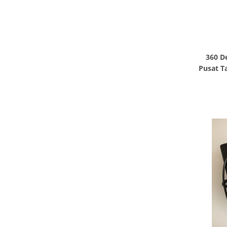
360 D
Pusat Ta
Nylon 