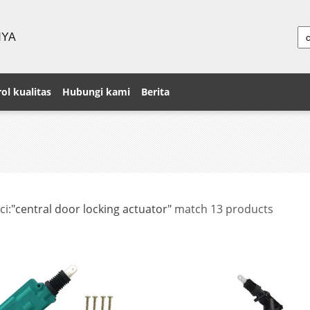
NYA
ol kualitas
Hubungi kami
Berita
ci:
"central door locking actuator"
match 13 products