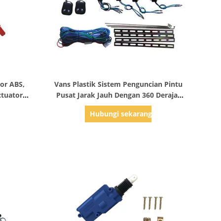
Tampilkan Detail
tor ABS,
Vans Plastik Sistem Penguncian Pintu
ctuator
Pusat Jarak Jauh Dengan 360 Derajat
Tahan Api
g
Hubungi sekarang