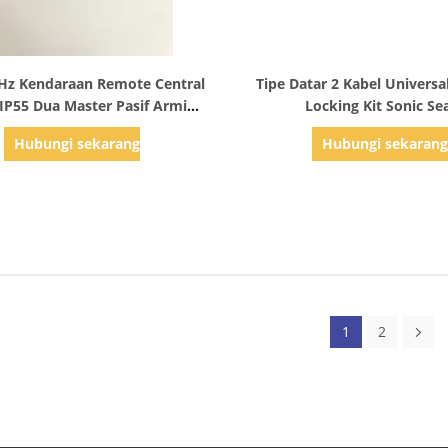
Tampilkan Detail
Tampilkan Detail
Hz Kendaraan Remote Central
Tipe Datar 2 Kabel Universa
IP55 Dua Master Pasif Arming
Locking Kit Sonic Se
Car Alarm
Hubungi sekarang
Hubungi sekaran
1
2