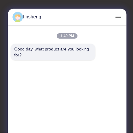
linsheng
Hubungi kami
1:49 PM
LINSHENG INTERNATIONAL
ENTERPRISE CO., LTD
Good day, what product are you looking 
for?
No.1, Taman Industri
HongBaFang, Shiji Rd,
GuanChong, Shiji, Distrik
PanYu, (511450)
Guangzhou, Cina
86-20-39165268
info@linsheng-
auto.com