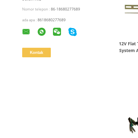
Nomor telepon :
86-18680277689
ada apa :
8618680277689
12V Flat
System A
Pe