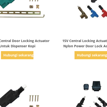
Tampilkan Detail
Tampilkan Detail
Central Door Locking Actuator
15V Central Locking Actua
Untuk Dispenser Kopi
Nylon Power Door Lock A
Motor
Hubungi sekarang
Hubungi sekaran