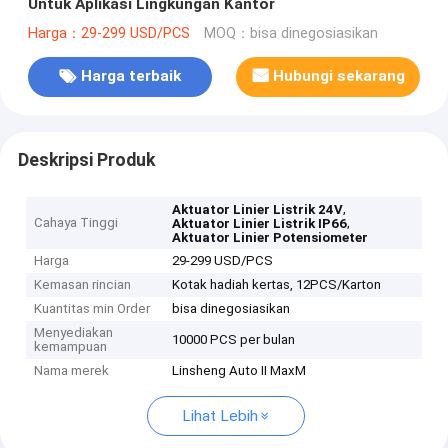
Untuk Aplikasi Lingkungan Kantor
Harga：29-299 USD/PCS
MOQ：bisa dinegosiasikan
Harga terbaik
Hubungi sekarang
Deskripsi Produk
,
Aktuator Linier Listrik 24V
Cahaya Tinggi
,
Aktuator Linier Listrik IP66
Aktuator Linier Potensiometer
Harga
29-299 USD/PCS
Kemasan rincian
Kotak hadiah kertas, 12PCS/Karton
Kuantitas min Order
bisa dinegosiasikan
Menyediakan
10000 PCS per bulan
kemampuan
Nama merek
Linsheng Auto II MaxM
Lihat Lebih