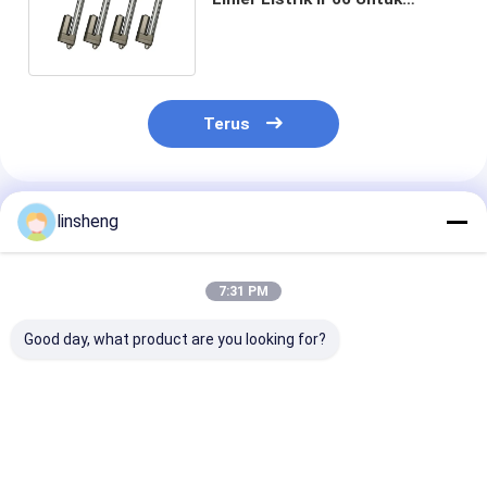
Aplikasi Lingkungan Kantor
Terus
Rekomendasi Produk
linsheng
7:31 PM
Good day, what product are you looking for?
Aktuator Linear
Kompak 24V DC
Aktuator Line
Elektrik Kustom DC
Industrial Electric
Elektrik Kompa
24V Langkah 50mm-
Linear Actuator
6mm/s Gaya D
1000mm untuk
6000N Load Force
2000N untuk K