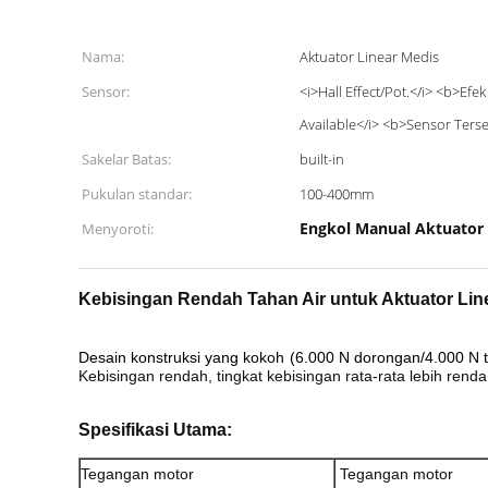
Nama:
Aktuator Linear Medis
Sensor:
<i>Hall Effect/Pot.</i> <b>Efe
Available</i> <b>Sensor Ters
Sakelar Batas:
built-in
Pukulan standar:
100-400mm
Engkol Manual Aktuator 
Menyoroti:
Kebisingan Rendah Tahan Air untuk Aktuator Lin
Desain konstruksi yang kokoh
(6.000 N dorongan/4.000 N t
Kebisingan rendah, tingkat kebisingan rata-rata lebih rend
Spesifikasi Utama:
Tegangan motor
Tegangan motor