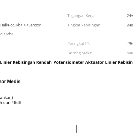
Tegangan Kerja:
24
k Hall/Pot.</b> <i>Sensor
Tingkat kebisingan:
≤4
edia</b>
Peringkat IP:
IP5
Dorong Maks:
60
Linier Kebisingan Rendah
Potensiometer Aktuator Linier Kebisi
,
ear Medis
arikan)
ah dari 48dB