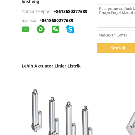
linsheng
Nomor telepon :
+8618680277689
ada apa :
+
8618680277689
Kontak
Lebih Aktuator Linier Listrik