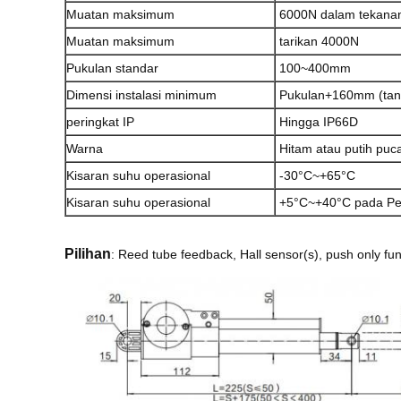
Muatan maksimum
6000N dalam tekana
Muatan maksimum
tarikan 4000N
Pukulan standar
100~400mm
Dimensi instalasi minimum
Pukulan+160mm (ta
peringkat IP
Hingga IP66D
Warna
Hitam atau putih puc
Kisaran suhu operasional
-30°C~+65°C
Kisaran suhu operasional
+5°C~+40°C pada Pe
Pilihan
: Reed tube feedback, Hall sensor(s), push only fu