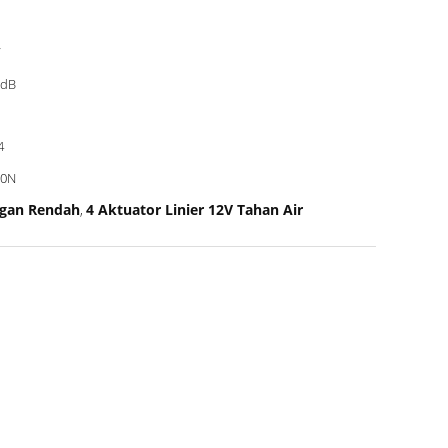
V
8dB
4
00N
ngan Rendah
4 Aktuator Linier 12V Tahan Air
,