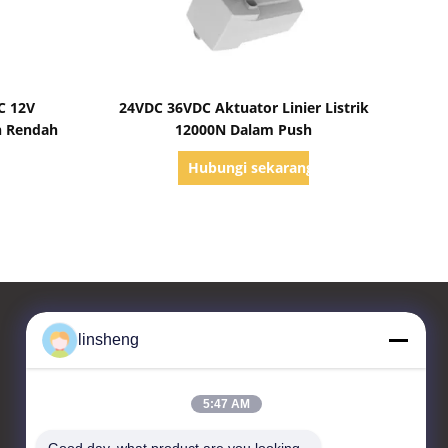
Tampilkan Detail
DC 12V
24VDC 36VDC Aktuator Linier Listrik
n Rendah
12000N Dalam Push
g
Hubungi sekarang
linsheng
Hubungi kami
5:47 AM
LINSHENG INTERNATIONAL
ENTERPRISE CO., LTD