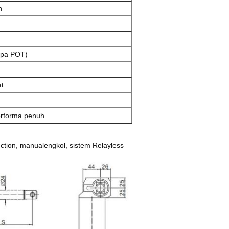
n
npa POT)
at
rforma penuh
nction, manual
engkol, sistem Relayless