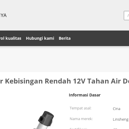
NYA
ol kualitas
Hubungi kami
Berita
er Kebisingan Rendah 12V Tahan Air 
Informasi Dasar
Tempat asal:
Cina
Nama merek:
Linsheng