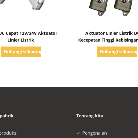
Tampilkan Detail
Tampilkan Detail
DC Cepat 12V/24V Aktuator
Aktuator Linier Listrik 
Linier Listrik
Kecepatan Tinggi Kebisinga
Hubungi sekarang
Hubungi sekaran
pabrik
Tentang kita
 produksi
Pengenalan