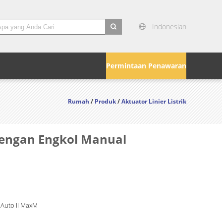
Indonesian
search
Permintaan Penawaran
Rumah
/
Produk
/
Aktuator Linier Listrik
Dengan Engkol Manual
 Auto II MaxM