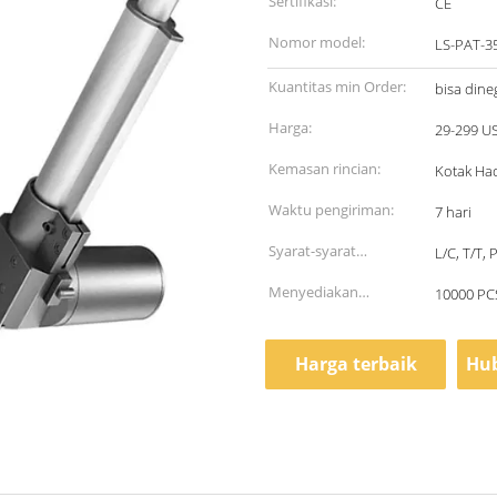
Sertifikasi:
CE
Nomor model:
LS-PAT-3
Kuantitas min Order:
bisa dine
Harga:
29-299 U
Kemasan rincian:
Kotak Had
Waktu pengiriman:
7 hari
Syarat-syarat
L/C, T/T, 
pembayaran:
Menyediakan
10000 PC
kemampuan:
Harga terbaik
Hub