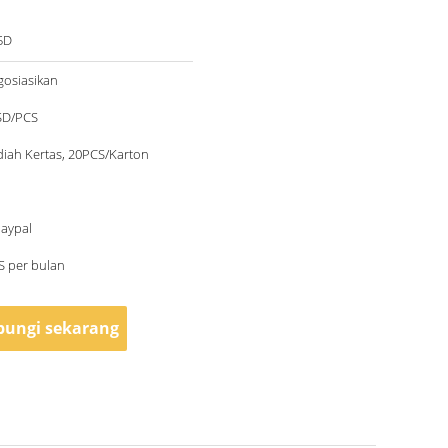
5D
gosiasikan
SD/PCS
iah Kertas, 20PCS/Karton
Paypal
S per bulan
ungi sekarang