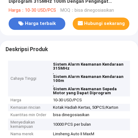
Diprogram 315MHz 100m Dengan Pengingat
Berbicara Suara
Harga：10-30 USD/PCS
MOQ：bisa dinegosiasikan
Harga terbaik
Hubungi sekarang
Deskripsi Produk
Sistem Alarm Keamanan Kendaraan
315MHz
,
Sistem Alarm Keamanan Kendaraan
Cahaya Tinggi
100m
,
Sistem Alarm Keamanan Sepeda
Motor yang Dapat Diprogram
Harga
10-30 USD/PCS
Kemasan rincian
Kotak Hadiah Kertas, 50PCS/Karton
Kuantitas min Order
bisa dinegosiasikan
Menyediakan
10000 PCS per bulan
kemampuan
Nama merek
Linsheng Auto II MaxM