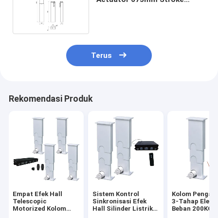
Untuk Furnitur Ergonomis
Terus
Rekomendasi Produk
Empat Efek Hall
Sistem Kontrol
Kolom Pengan
Telescopic
Sinkronisasi Efek
3-Tahap Elektr
Motorized Kolom
Hall Silinder Listrik
Beban 200KG
DC24V dengan kabel
DC Teleskopik 3-
Aktuator Tele