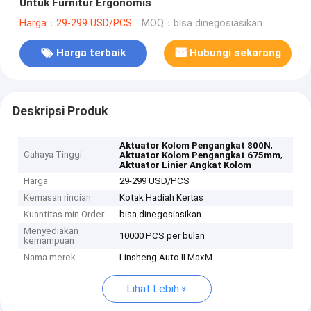
Untuk Furnitur Ergonomis
Harga：29-299 USD/PCS
MOQ：bisa dinegosiasikan
Harga terbaik
Hubungi sekarang
Deskripsi Produk
,
Aktuator Kolom Pengangkat 800N
Cahaya Tinggi
,
Aktuator Kolom Pengangkat 675mm
Aktuator Linier Angkat Kolom
Harga
29-299 USD/PCS
Kemasan rincian
Kotak Hadiah Kertas
Kuantitas min Order
bisa dinegosiasikan
Menyediakan
10000 PCS per bulan
kemampuan
Nama merek
Linsheng Auto II MaxM
Lihat Lebih