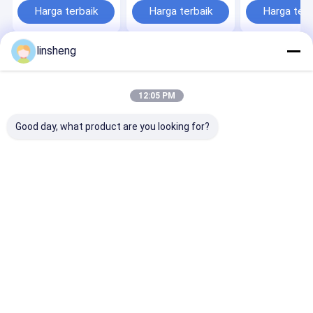
dan nirkabel remote
tahap 2000N
untuk Platfor
Harga terbaik
Harga terbaik
Harga terb
operation
Dapat Disesua
24V DC
linsheng
Rumah
Tentang
Hubungi
Desktop
kita
kami
Site
Sitemap
Privacy Policy
12:05 PM
Kualitas
Pengontrol Aktuator Linier
Pabrik cina.Copyright © 2026
LINSHENG INTERNATIONAL ENTERPRISE CO., LTD. All Rights
Good day, what product are you looking for?
Reserved.
Rumah
Produk
Tentang kami