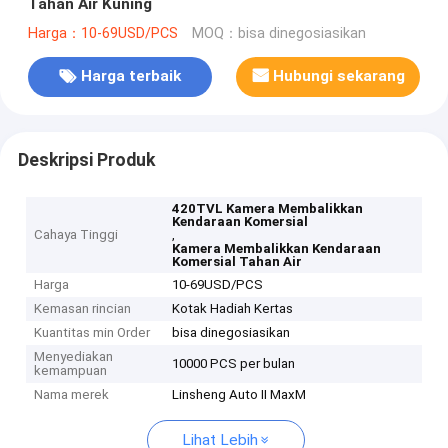
Tahan Air Kuning
Harga：10-69USD/PCS
MOQ：bisa dinegosiasikan
Harga terbaik
Hubungi sekarang
Deskripsi Produk
420TVL Kamera Membalikkan
Kendaraan Komersial
Cahaya Tinggi
,
Kamera Membalikkan Kendaraan
Komersial Tahan Air
Harga
10-69USD/PCS
Kemasan rincian
Kotak Hadiah Kertas
Kuantitas min Order
bisa dinegosiasikan
Menyediakan
10000 PCS per bulan
kemampuan
Nama merek
Linsheng Auto II MaxM
Lihat Lebih