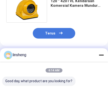
120 ° 420TVL Kendaraan
Komersial Kamera Mundur
Tahan Air Kuning
Terus
Rekomendasi Produk
linsheng
6:14 AM
Good day, what product are you looking for?
Sistem Kamera
Sistem Monitor
Kamera Parkir
Otomotif DC 24V
Kamera CCD Kamera
Belakang 2.4G