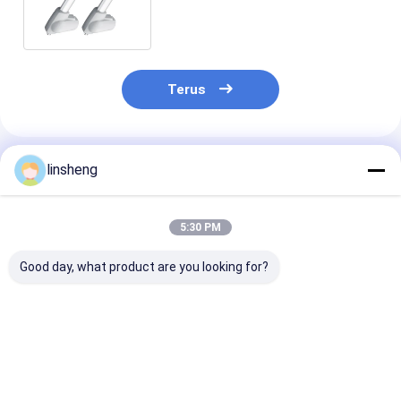
Sensor Hall Pengoperasian
yang Mudah
Terus
Rekomendasi Produk
linsheng
5:30 PM
Good day, what product are you looking for?
Aktuator Linear
Kompak 24V DC
Aktuator Line
Elektrik Kustom DC
Industrial Electric
Elektrik Kompa
24V Langkah 50mm-
Linear Actuator
6mm/s Gaya D
1000mm untuk
6000N Load Force
2000N untuk K
Otomatisasi Industri
Waterproof IP69
Gerakan Presis