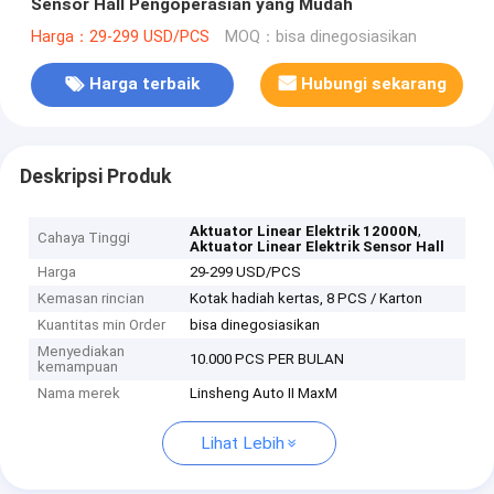
Sensor Hall Pengoperasian yang Mudah
Harga：29-299 USD/PCS
MOQ：bisa dinegosiasikan
Harga terbaik
Hubungi sekarang
Deskripsi Produk
,
Aktuator Linear Elektrik 12000N
Cahaya Tinggi
Aktuator Linear Elektrik Sensor Hall
Harga
29-299 USD/PCS
Kemasan rincian
Kotak hadiah kertas, 8 PCS / Karton
Kuantitas min Order
bisa dinegosiasikan
Menyediakan
10.000 PCS PER BULAN
kemampuan
Nama merek
Linsheng Auto II MaxM
Lihat Lebih