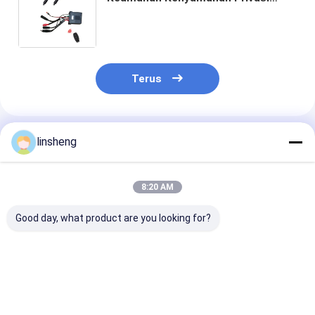
Otomatis Penutup Bak Mandi Air
Panas Pengangkat Remote Swithch
Controller
Terus
Rekomendasi Produk
linsheng
8:20 AM
Good day, what product are you looking for?
Kit Kontrol Aktuator
Pengontrol Linear
Kolom Pengan
Elektrik 12VDC
Actuator 24V 15A
Listrik 2-Taha
dengan Kecepatan
dengan Remote
dengan Remot
yang Dapat
Nirkabel IP66
Control Beban