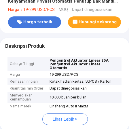
Kenyamanan Privasi Otomatis Penutup Bak Mandi
Air Panas Pengangkat Remote Swithch Controller
Harga：19-299 USD/PCS
MOQ：Dapat dinegosiasikan
Harga terbaik
Hubungi sekarang
Deskripsi Produk
,
Pengontrol Aktuator Linear 25A
Cahaya Tinggi
Pengontrol Aktuator Linear
Otomatis
Harga
19-299 USD/PCS
Kemasan rincian
Kotak hadiah kertas, 50PCS / Karton
Kuantitas min Order
Dapat dinegosiasikan
Menyediakan
10.000 buah per bulan
kemampuan
Nama merek
Linsheng Auto II MaxM
Lihat Lebih