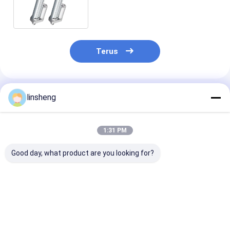
Actuator 20mm -1000mm
12/24/36V DC
Terus
Rekomendasi Produk
linsheng
1:31 PM
Good day, what product are you looking for?
Aktuator Linear
Kompak 24V DC
Aktuator Line
Elektrik Kustom DC
Industrial Electric
Elektrik Kompa
24V Langkah 50mm-
Linear Actuator
6mm/s Gaya D
1000mm untuk
6000N Load Force
2000N untuk K
Otomatisasi Industri
Waterproof IP69
Gerakan Presis