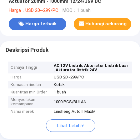
Actuator 20mm -1000mm 12/24/36V DC
Harga：USD 20~299/PC
MOQ：1 buah
Harga terbaik
Hubungi sekarang
Deskripsi Produk
,
AC 12V Listrik
Akturator Listrik Luar
Cahaya Tinggi
,
Akturator listrik 24V
Harga
USD 20~299/PC
Kemasan rincian
Kotak
Kuantitas min Order
1 buah
Menyediakan
1000 PCS/BULAN
kemampuan
Nama merek
Linsheng Auto II MaxM
Lihat Lebih