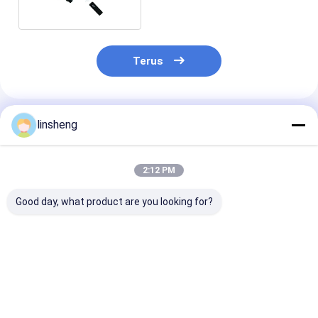
Nirkabel 12V/24V
Terus
Rekomendasi Produk
linsheng
2:12 PM
Good day, what product are you looking for?
Kit Kontrol Aktuator
Pengontrol Linear
Kolom Pengan
Elektrik 12VDC
Actuator 24V 15A
Listrik 2-Taha
dengan Kecepatan
dengan Remote
dengan Remot
yang Dapat
Nirkabel IP66
Control Beban
Disesuaikan 6000N
Harga terbaik
Harga terbaik
Harga terb
dengan Remote