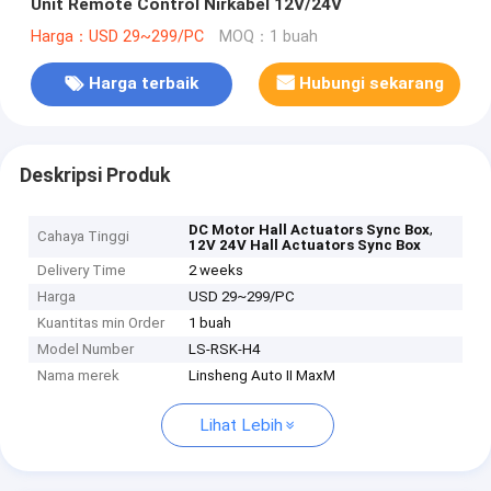
Unit Remote Control Nirkabel 12V/24V
Harga：USD 29~299/PC
MOQ：1 buah
Harga terbaik
Hubungi sekarang
Deskripsi Produk
,
DC Motor Hall Actuators Sync Box
Cahaya Tinggi
12V 24V Hall Actuators Sync Box
Delivery Time
2 weeks
Harga
USD 29~299/PC
Kuantitas min Order
1 buah
Model Number
LS-RSK-H4
Nama merek
Linsheng Auto II MaxM
Lihat Lebih