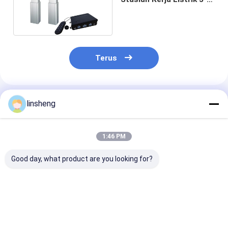
Tahap DC 12V 900lb
Beban
Terus
Rekomendasi Produk
linsheng
1:46 PM
Good day, what product are you looking for?
Empat Efek Hall
Sistem Kontrol
Kolom Pengan
Telescopic
Sinkronisasi Efek
3-Tahap Elektr
Motorized Kolom
Hall Silinder Listrik
Beban 200KG
DC24V dengan kabel
DC Teleskopik 3-
Aktuator Tele