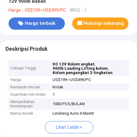
12V 900lb Beban
Harga：US$199~US$499/PC
MOQ：1
Harga terbaik
Hubungi sekarang
Deskripsi Produk
,
DC 12V Kolom angkat
Cahaya Tinggi
,
900lb Loading Lifting kolom
Kolom pengangkat 3 tingkatan
Harga
US$199~US$499/PC
Kemasan rincian
Kotak
Kuantitas min Order
1
Menyediakan
1000 PCS/BULAN
kemampuan
Nama merek
Linsheng Auto II MaxM
Lihat Lebih