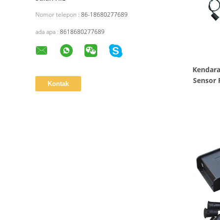
Nomor telepon :
86-18680277689
ada apa :
8618680277689
Kendara
Sensor 