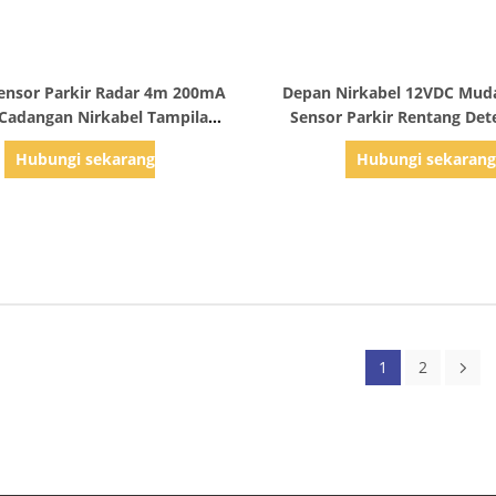
Tampilkan Detail
Tampilkan Detail
ensor Parkir Radar 4m 200mA
Depan Nirkabel 12VDC Muda
 Cadangan Nirkabel Tampilan
Sensor Parkir Rentang Det
LED Truk
Dengan 4 Sensor Pere
Hubungi sekarang
Hubungi sekaran
1
2