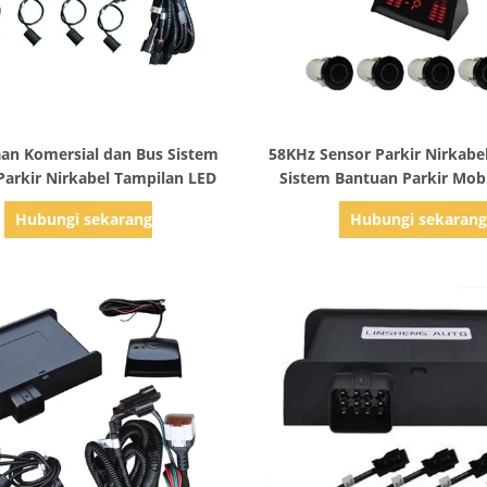
Tampilkan Detail
Tampilkan Detail
an Komersial dan Bus Sistem
58KHz Sensor Parkir Nirkabe
Parkir Nirkabel Tampilan LED
Sistem Bantuan Parkir Mob
Truk Tugas Berat
Hubungi sekarang
Hubungi sekaran