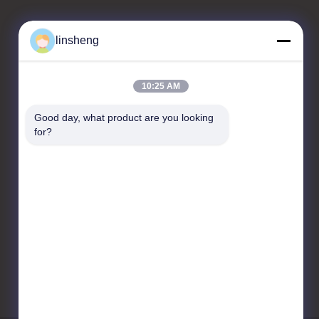
linsheng
Hubungi kami
10:25 AM
LINSHENG INTERNATIONAL
ENTERPRISE CO., LTD
Good day, what product are you looking 
for?
No.1, Taman Industri
HongBaFang, Shiji Rd,
GuanChong, Shiji, Distrik
PanYu, (511450)
Guangzhou, Cina
86-20-39165268
info@linsheng-
auto.com