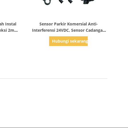
Tampilkan Detail
h Instal
Sensor Parkir Komersial Anti-
eksi 2m
Interferensi 24VDC, Sensor Cadangan
kat
Nirkabel ECU
g
Hubungi sekarang