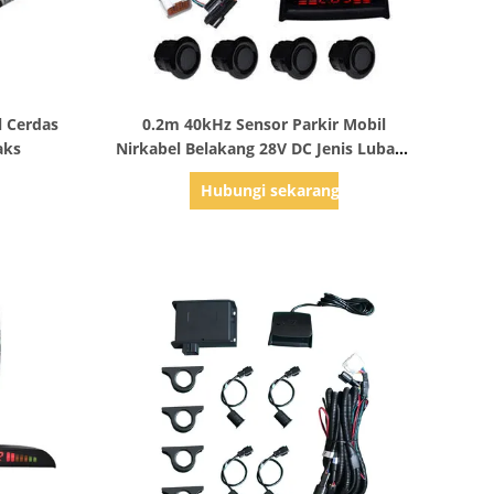
Tampilkan Detail
l Cerdas
0.2m 40kHz Sensor Parkir Mobil
aks
Nirkabel Belakang 28V DC Jenis Lubang
Terbuka
g
Hubungi sekarang