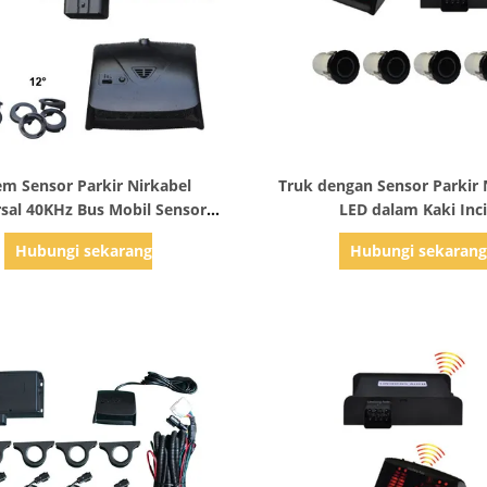
Tampilkan Detail
Tampilkan Detail
em Sensor Parkir Nirkabel
Truk dengan Sensor Parkir 
sal 40KHz Bus Mobil Sensor
LED dalam Kaki Inci
Parkir Mundur FCC
Hubungi sekarang
Hubungi sekaran