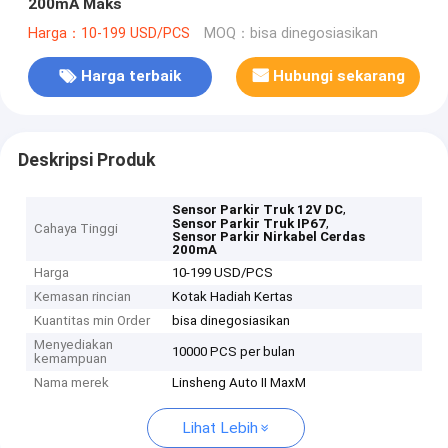
200mA Maks
Harga：10-199 USD/PCS
MOQ：bisa dinegosiasikan
Harga terbaik
Hubungi sekarang
Deskripsi Produk
,
Sensor Parkir Truk 12V DC
,
Sensor Parkir Truk IP67
Cahaya Tinggi
Sensor Parkir Nirkabel Cerdas
200mA
Harga
10-199 USD/PCS
Kemasan rincian
Kotak Hadiah Kertas
Kuantitas min Order
bisa dinegosiasikan
Menyediakan
10000 PCS per bulan
kemampuan
Nama merek
Linsheng Auto II MaxM
Lihat Lebih