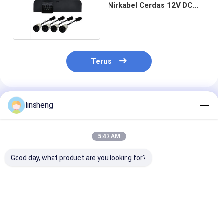
Nirkabel Cerdas 12V DC
IP67 200mA Maks
Terus
Rekomendasi Produk
linsheng
5:47 AM
Good day, what product are you looking for?
Kendaraan Komersial
Sensor Cadangan
Sistem Parkir
Sistem Parkir
Tampilan LED untuk
Kamera Cadan
Kamera Cadangan
Tucks dan Bus
Tampilan Bela